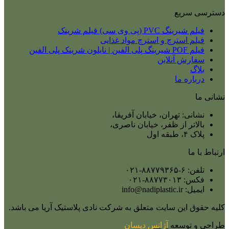
دسترسی سریع
فیلم شیرینگ PVC (پی وی سی) فیلم شرینک
فیلم استرچ و استرچ مواد غذایی
فیلم POF شیرینگ پلی الفین | نایلون شرینک پلی الفین
سفارش آنلاین
بلاگ
درباره ما
نشانی ما
نشانی: تهران، خیابان آفریقا،
بالاتر از ظفر، خیابان ناصری،
پلاک ۴، طبقه اول
ارتباط با ما
تلفن: ۶-۸۸۷۷۹۳۶۵-۰۲۱
فکس: ۸۸۷۷۳۰۱۳-۰۲۱
ایمیل: info@nadiplastic.ir
کلیه حقوق این سایت متعلق به شرکت نادی پلاستیک آریا می‌ باشد.
طراحی و توسعه
آژانس
دیسان