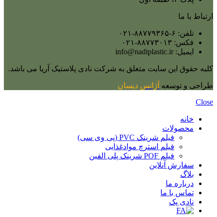
ارتباط با ما
تلفن: ۶-۸۸۷۷۹۳۶۵-۰۲۱
فکس: ۸۸۷۷۳۰۱۳-۰۲۱
ایمیل: info@nadiplastic.ir
کلیه حقوق این سایت متعلق به شرکت نادی پلاستیک آریا می‌ باشد.
طراحی و توسعه
آژانس
دیسان
Close
خانه
محصولات
فیلم شرینک PVC (پی وی سی)
فیلم استرچ موادغذایی
فیلم POF شرینک پلی الفین
سفارش آنلاین
بلاگ
درباره ما
تماس با ما
نادی پک