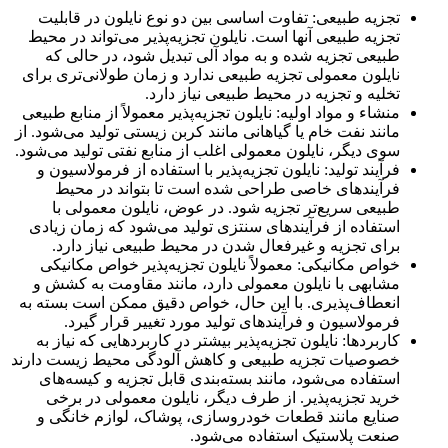
تجزیه طبیعی: تفاوت اساسی بین دو نوع نایلون در قابلیت
تجزیه طبیعی آنها است. نایلون تجزیه‌پذیر می‌تواند در محیط
طبیعی تجزیه شده و به مواد آلی تبدیل شود، در حالی که
نایلون معمولی تجزیه طبیعی ندارد و زمان طولانی‌تری برای
تخلیه و تجزیه در محیط طبیعی نیاز دارد.
منشاء و مواد اولیه: نایلون تجزیه‌پذیر معمولاً از منابع طبیعی
مانند نفت خام یا گیاهانی مانند کربن زیستی تولید می‌شود. از
سوی دیگر، نایلون معمولی اغلب از منابع نفتی تولید می‌شود.
فرآیند تولید: نایلون تجزیه‌پذیر با استفاده از فرمولاسیون و
فرآیندهای خاصی طراحی شده است تا بتواند در محیط
طبیعی سریع‌تر تجزیه شود. در عوض، نایلون معمولی با
استفاده از فرآیندهای سنتزی تولید می‌شود که زمان زیادی
برای تجزیه و غیرفعال شدن در محیط طبیعی نیاز دارد.
خواص مکانیکی: معمولاً نایلون تجزیه‌پذیر خواص مکانیکی
مشابهی با نایلون معمولی دارد، مانند مقاومت به کشش و
انعطاف‌پذیری. با این حال، خواص دقیق ممکن است بسته به
فرمولاسیون و فرآیندهای تولید مورد تغییر قرار گیرد.
کاربردها: نایلون تجزیه‌پذیر بیشتر در کاربردهایی که نیاز به
خصوصیات تجزیه طبیعی و کاهش آلودگی محیط زیست دارند
استفاده می‌شود، مانند بسته‌بندی قابل تجزیه و کیسه‌های
خرید تجزیه‌پذیر. از طرف دیگر، نایلون معمولی در برخی
صنایع مانند قطعات خودروسازی، پوشاک، لوازم خانگی و
صنعت پلاستیک استفاده می‌شود.