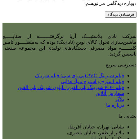
دوباره دیدگاهی می‌نویسم.
شرکت نادی‌ پلاستیـــک آریا برگرفتـــــــه از صنایـــــع
ماشین‌سازی تحول کالای نوین (نادی‌پک) بوده که به‌منظــــور تامین
کلیــــــه مواد مصرفی دستگاه‌های تولیدی این مجموعه صنعتی
تاسیس گردید.
دسترسی سریع
فیلم شیرینگ PVC (پی وی سی) فیلم شرینک
فیلم استرچ و استرچ مواد غذایی
فیلم POF شیرینگ پلی الفین | نایلون شرینک پلی الفین
سفارش آنلاین
بلاگ
درباره ما
نشانی ما
نشانی: تهران، خیابان آفریقا،
بالاتر از ظفر، خیابان ناصری،
پلاک ۴، طبقه اول