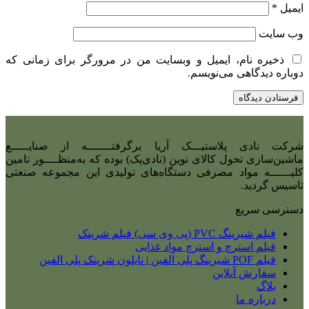
ایمیل
*
وب‌ سایت
ذخیره نام، ایمیل و وبسایت من در مرورگر برای زمانی که
دوباره دیدگاهی می‌نویسم.
شرکت نادی‌ پلاستیـــک آریا برگرفتـــــــه از صنایـــــع
ماشین‌سازی تحول کالای نوین (نادی‌پک) بوده که به‌منظــــور تامین
کلیــــــه مواد مصرفی دستگاه‌های تولیدی این مجموعه صنعتی
تاسیس گردید.
دسترسی سریع
فیلم شیرینگ PVC (پی وی سی) فیلم شرینک
فیلم استرچ و استرچ مواد غذایی
فیلم POF شیرینگ پلی الفین | نایلون شرینک پلی الفین
سفارش آنلاین
بلاگ
درباره ما