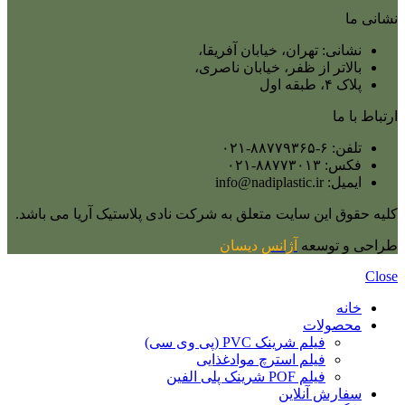
نشانی ما
نشانی: تهران، خیابان آفریقا،
بالاتر از ظفر، خیابان ناصری،
پلاک ۴، طبقه اول
ارتباط با ما
تلفن: ۶-۸۸۷۷۹۳۶۵-۰۲۱
فکس: ۸۸۷۷۳۰۱۳-۰۲۱
ایمیل: info@nadiplastic.ir
کلیه حقوق این سایت متعلق به شرکت نادی پلاستیک آریا می‌ باشد.
طراحی و توسعه
آژانس
دیسان
Close
خانه
محصولات
فیلم شرینک PVC (پی وی سی)
فیلم استرچ موادغذایی
فیلم POF شرینک پلی الفین
سفارش آنلاین