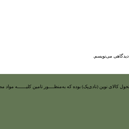
دیدگاهی می‌نویسم.
 تحول کالای نوین (نادی‌پک) بوده که به‌منظــــور تامین کلیــــــه م