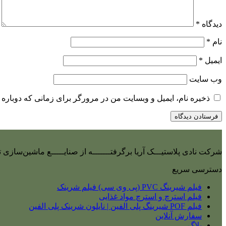
دیدگاه
*
نام
*
ایمیل
*
وب‌ سایت
ذخیره نام، ایمیل و وبسایت من در مرورگر برای زمانی که دوباره 
شرکت نادی‌ پلاستیـــک آریا برگرفتـــــــه از صنایـــــع ماشین‌سازی
دسترسی سریع
فیلم شیرینگ PVC (پی وی سی) فیلم شرینک
فیلم استرچ و استرچ مواد غذایی
فیلم POF شیرینگ پلی الفین | نایلون شرینک پلی الفین
سفارش آنلاین
بلاگ