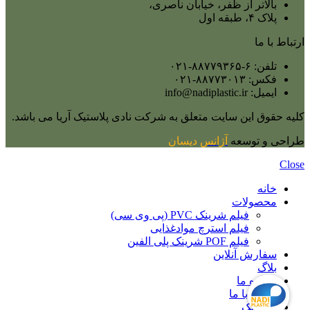
بالاتر از ظفر، خیابان ناصری،
پلاک ۴، طبقه اول
ارتباط با ما
تلفن: ۶-۸۸۷۷۹۳۶۵-۰۲۱
فکس: ۸۸۷۷۳۰۱۳-۰۲۱
ایمیل: info@nadiplastic.ir
کلیه حقوق این سایت متعلق به شرکت نادی پلاستیک آریا می‌ باشد.
طراحی و توسعه
آژانس
دیسان
Close
خانه
محصولات
فیلم شرینک PVC (پی وی سی)
فیلم استرچ موادغذایی
فیلم POF شرینک پلی الفین
سفارش آنلاین
بلاگ
درباره ما
تماس با ما
نادی پک