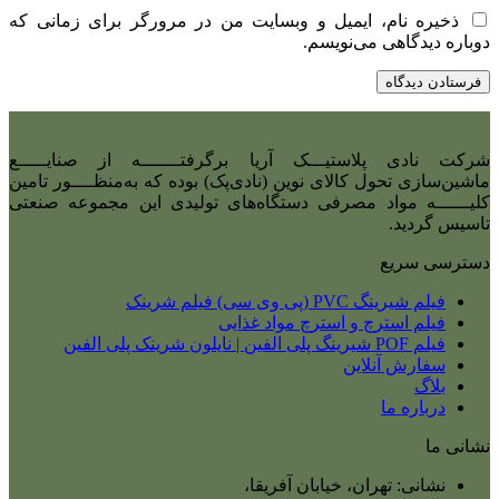
ذخیره نام، ایمیل و وبسایت من در مرورگر برای زمانی که
دوباره دیدگاهی می‌نویسم.
شرکت نادی‌ پلاستیـــک آریا برگرفتـــــــه از صنایـــــع
ماشین‌سازی تحول کالای نوین (نادی‌پک) بوده که به‌منظــــور تامین
کلیــــــه مواد مصرفی دستگاه‌های تولیدی این مجموعه صنعتی
تاسیس گردید.
دسترسی سریع
فیلم شیرینگ PVC (پی وی سی) فیلم شرینک
فیلم استرچ و استرچ مواد غذایی
فیلم POF شیرینگ پلی الفین | نایلون شرینک پلی الفین
سفارش آنلاین
بلاگ
درباره ما
نشانی ما
نشانی: تهران، خیابان آفریقا،