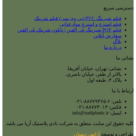
دسترسی سریع
فیلم شیرینگ PVC (پی وی سی) فیلم شرینک
فیلم استرچ و استرچ مواد غذایی
فیلم POF شیرینگ پلی الفین | نایلون شرینک پلی الفین
سفارش آنلاین
بلاگ
درباره ما
نشانی ما
نشانی: تهران، خیابان آفریقا،
بالاتر از ظفر، خیابان ناصری،
پلاک ۴، طبقه اول
ارتباط با ما
تلفن: ۶-۸۸۷۷۹۳۶۵-۰۲۱
فکس: ۸۸۷۷۳۰۱۳-۰۲۱
ایمیل: info@nadiplastic.ir
کلیه حقوق این سایت متعلق به شرکت نادی پلاستیک آریا می‌ باشد.
طراحی و توسعه
آژانس
دیسان