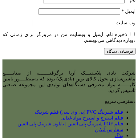
ایمیل
*
وب‌ سایت
ذخیره نام، ایمیل و وبسایت من در مرورگر برای زمانی که
دوباره دیدگاهی می‌نویسم.
شرکت نادی‌ پلاستیـــک آریا برگرفتـــــــه از صنایـــــع
ماشین‌سازی تحول کالای نوین (نادی‌پک) بوده که به‌منظــــور تامین
کلیــــــه مواد مصرفی دستگاه‌های تولیدی این مجموعه صنعتی
تاسیس گردید.
دسترسی سریع
فیلم شیرینگ PVC (پی وی سی) فیلم شرینک
فیلم استرچ و استرچ مواد غذایی
فیلم POF شیرینگ پلی الفین | نایلون شرینک پلی الفین
سفارش آنلاین
بلاگ