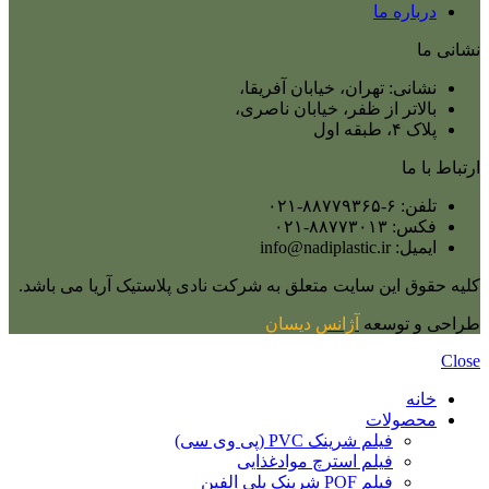
درباره ما
نشانی ما
نشانی: تهران، خیابان آفریقا،
بالاتر از ظفر، خیابان ناصری،
پلاک ۴، طبقه اول
ارتباط با ما
تلفن: ۶-۸۸۷۷۹۳۶۵-۰۲۱
فکس: ۸۸۷۷۳۰۱۳-۰۲۱
ایمیل: info@nadiplastic.ir
کلیه حقوق این سایت متعلق به شرکت نادی پلاستیک آریا می‌ باشد.
طراحی و توسعه
آژانس
دیسان
Close
خانه
محصولات
فیلم شرینک PVC (پی وی سی)
فیلم استرچ موادغذایی
فیلم POF شرینک پلی الفین