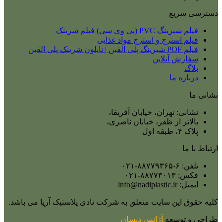
دسترسی سریع
فیلم شیرینگ PVC (پی وی سی) فیلم شرینک
فیلم استرچ و استرچ مواد غذایی
فیلم POF شیرینگ پلی الفین | نایلون شرینک پلی الفین
سفارش آنلاین
بلاگ
درباره ما
نشانی ما
نشانی: تهران، خیابان آفریقا،
بالاتر از ظفر، خیابان ناصری،
پلاک ۴، طبقه اول
ارتباط با ما
تلفن: ۶-۸۸۷۷۹۳۶۵-۰۲۱
فکس: ۸۸۷۷۳۰۱۳-۰۲۱
ایمیل: info@nadiplastic.ir
کلیه حقوق این سایت متعلق به شرکت نادی پلاستیک آریا می‌ باشد.
طراحی و توسعه
آژانس
دیسان