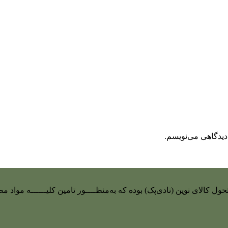
دیدگاهی می‌نویسم.
 تحول کالای نوین (نادی‌پک) بوده که به‌منظــــور تامین کلیــــــه م