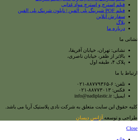
فیلم استرچ و استرچ مواد غذایی
فیلم POF شیرینگ پلی الفین | نایلون شرینک پلی الفین
سفارش آنلاین
بلاگ
درباره ما
نشانی ما
نشانی: تهران، خیابان آفریقا،
بالاتر از ظفر، خیابان ناصری،
پلاک ۴، طبقه اول
ارتباط با ما
تلفن: ۶-۸۸۷۷۹۳۶۵-۰۲۱
فکس: ۸۸۷۷۳۰۱۳-۰۲۱
ایمیل: info@nadiplastic.ir
کلیه حقوق این سایت متعلق به شرکت نادی پلاستیک آریا می‌ باشد.
طراحی و توسعه
آژانس
دیسان
Close
خانه