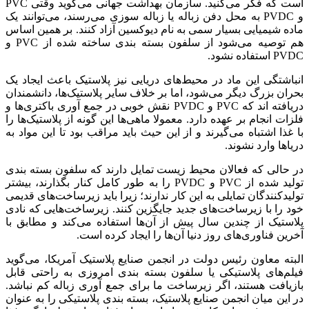
است که فکر می‌کنید. سازمان بهداشت جهانی می‌گوید وقتی PVC
و PVDC به محل دفن زباله یا زباله سوزی می‌رسند، می‌توانند یک
ماده شیمیایی بسیار سمی به نام دیوکسین آزاد کنند. بر همین اساس
هم توصیه می‌شود از سلفون بسته بندی ساخته شده از PVC و
PVDC استفاده نشود.
انباشتگی این ماد در محیط‌های دریایی نیز پلاستیک باعث ایجاد یک
بحران بزرگ دیگر می‌شود، اما بر خلاف سایر پلاستیک‌ها، دانشمندان
دریافته اند که PVC و PVDC نقش خوبی در جمع آوری باکتری‌ها و
فلزات انجام بر عهده دارد. معمولا ماهی‌ها این گونه از پلاستیک‌ها را
با غذا اشتباه می‌گیرند و از این حیث باید مراقب بود تا این مواد به
دریاها وارد نشوند.
در حالی که فعالان محیط زیست تمایل دارند که سلفون بسته بندی
تولید شده از PVC و PVDC را به طور کامل کنار بگذارند، بیشتر
تولیدکنندگان تمایلی به این کار ندارند؛ زیرا باید زیرساخت‌های قدیمی
خود را با زیرساخت‌های جدید جایگزین کنند. زیرساخت‌هایی که نادی
پلاستیک از چندین سال پیش از آن‌ها استفاده می‌کند و مطابق با
آخرین فناوری‌های روز دنیا آن‌ها را ایجاد کرده است.
البته معاون رئیس دولت در انجمن صنایع پلاستیک آمریکا، می‌گوید
فیلم‌های پلاستیکی یا سلفون بسته بندی امروزی به راحتی قابل
بازیافت هستند، اگر زیرساخت ما برای جمع آوری زباله کم نباشد.
در این میان انجمن صنایع پلاستیک، بسته بندی پلاستیکی را به عنوان