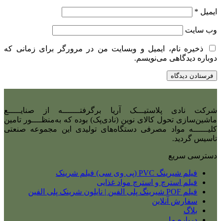
ایمیل
*
وب‌ سایت
ذخیره نام، ایمیل و وبسایت من در مرورگر برای زمانی که
دوباره دیدگاهی می‌نویسم.
شرکت نادی‌ پلاستیـــک آریا برگرفتـــــــه از صنایـــــع
ماشین‌سازی تحول کالای نوین (نادی‌پک) بوده که به‌منظــــور تامین
کلیــــــه مواد مصرفی دستگاه‌های تولیدی این مجموعه صنعتی
تاسیس گردید.
دسترسی سریع
فیلم شیرینگ PVC (پی وی سی) فیلم شرینک
فیلم استرچ و استرچ مواد غذایی
فیلم POF شیرینگ پلی الفین | نایلون شرینک پلی الفین
سفارش آنلاین
بلاگ
درباره ما