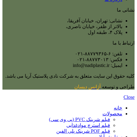
نشانی ما
نشانی: تهران، خیابان آفریقا،
بالاتر از ظفر، خیابان ناصری،
پلاک ۴، طبقه اول
ارتباط با ما
تلفن: ۶-۸۸۷۷۹۳۶۵-۰۲۱
فکس: ۸۸۷۷۳۰۱۳-۰۲۱
ایمیل: info@nadiplastic.ir
کلیه حقوق این سایت متعلق به شرکت نادی پلاستیک آریا می‌ باشد.
طراحی و توسعه
آژانس
دیسان
Close
خانه
محصولات
فیلم شرینک PVC (پی وی سی)
فیلم استرچ موادغذایی
فیلم POF شرینک پلی الفین
سفارش آنلاین