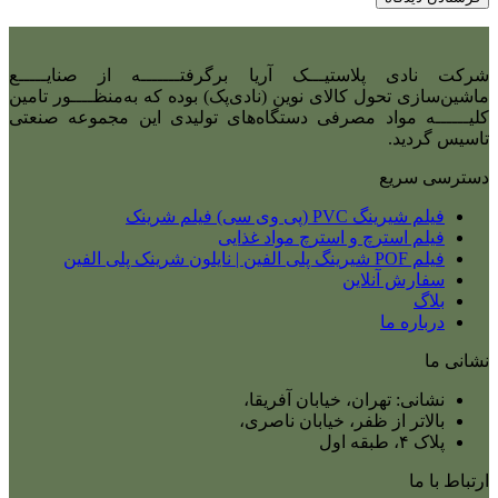
شرکت نادی‌ پلاستیـــک آریا برگرفتـــــــه از صنایـــــع
ماشین‌سازی تحول کالای نوین (نادی‌پک) بوده که به‌منظــــور تامین
کلیــــــه مواد مصرفی دستگاه‌های تولیدی این مجموعه صنعتی
تاسیس گردید.
دسترسی سریع
فیلم شیرینگ PVC (پی وی سی) فیلم شرینک
فیلم استرچ و استرچ مواد غذایی
فیلم POF شیرینگ پلی الفین | نایلون شرینک پلی الفین
سفارش آنلاین
بلاگ
درباره ما
نشانی ما
نشانی: تهران، خیابان آفریقا،
بالاتر از ظفر، خیابان ناصری،
پلاک ۴، طبقه اول
ارتباط با ما