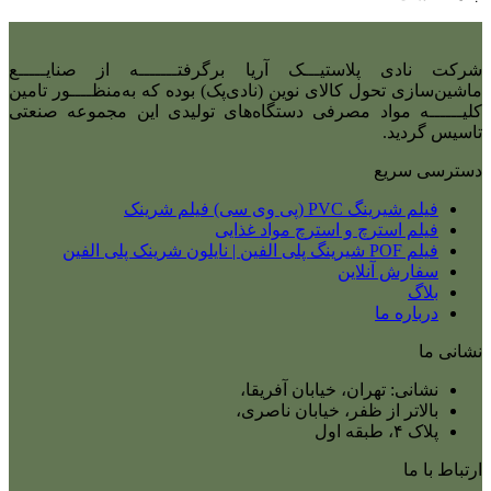
شرکت نادی‌ پلاستیـــک آریا برگرفتـــــــه از صنایـــــع
ماشین‌سازی تحول کالای نوین (نادی‌پک) بوده که به‌منظــــور تامین
کلیــــــه مواد مصرفی دستگاه‌های تولیدی این مجموعه صنعتی
تاسیس گردید.
دسترسی سریع
فیلم شیرینگ PVC (پی وی سی) فیلم شرینک
فیلم استرچ و استرچ مواد غذایی
فیلم POF شیرینگ پلی الفین | نایلون شرینک پلی الفین
سفارش آنلاین
بلاگ
درباره ما
نشانی ما
نشانی: تهران، خیابان آفریقا،
بالاتر از ظفر، خیابان ناصری،
پلاک ۴، طبقه اول
ارتباط با ما