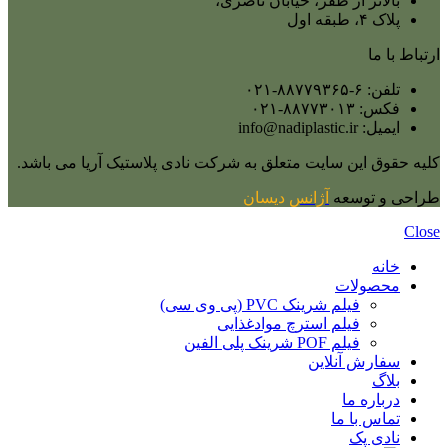
بالاتر از ظفر، خیابان ناصری،
پلاک ۴، طبقه اول
ارتباط با ما
تلفن: ۶-۸۸۷۷۹۳۶۵-۰۲۱
فکس: ۸۸۷۷۳۰۱۳-۰۲۱
ایمیل: info@nadiplastic.ir
کلیه حقوق این سایت متعلق به شرکت نادی پلاستیک آریا می‌ باشد.
طراحی و توسعه
آژانس
دیسان
Close
خانه
محصولات
فیلم شرینک PVC (پی وی سی)
فیلم استرچ موادغذایی
فیلم POF شرینک پلی الفین
سفارش آنلاین
بلاگ
درباره ما
تماس با ما
نادی پک