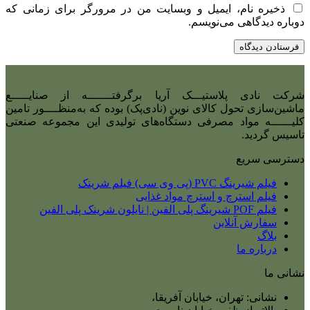
ذخیره نام، ایمیل و وبسایت من در مرورگر برای زمانی که
دوباره دیدگاهی می‌نویسم.
شرکت نادی‌ پلاستیـــک آریا برگرفتـــــــه از صنایـــــع
ماشین‌سازی تحول کالای نوین (نادی‌پک) بوده که به‌منظــــور تامین
کلیــــــه مواد مصرفی دستگاه‌های تولیدی این مجموعه صنعتی
تاسیس گردید.
دسترسی سریع
فیلم شیرینگ PVC (پی وی سی) فیلم شرینک
فیلم استرچ و استرچ مواد غذایی
فیلم POF شیرینگ پلی الفین | نایلون شرینک پلی الفین
سفارش آنلاین
بلاگ
درباره ما
نشانی ما
نشانی: تهران، خیابان آفریقا،