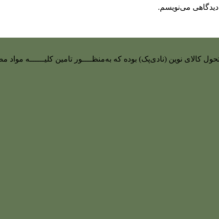
دیدگاهی می‌نویسم.
 تحول کالای نوین (نادی‌پک) بوده که به‌منظــــور تامین کلیــــــه م