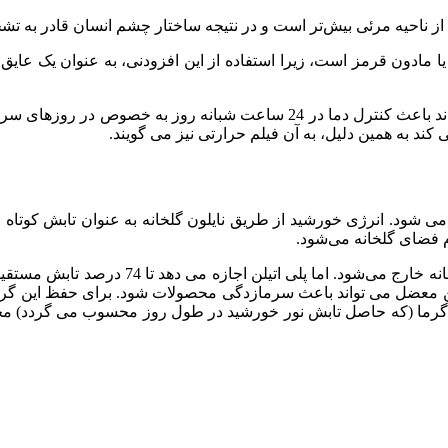
کی از مهم‌ترین و اصلی ترین افزودنی در نایلون گلخانه، افزودنی IR یا مادون قرمز است، زیرا استفاده
افزودنی IR به جذب اشعه مادون قرمز کمک می‌کند. این اشعه می‌تواند باعث کنتر
کند به همین دلیل، به آن فیلم حرارتی نیز می گویند.
ود. انرژی خورشید از طریق نایلون گلخانه به عنوان تابش کوتاه وا
م فضای گلخانه می‌شود.
در طول شب، این اتفاق برعکس می افتد و تا 40
ن معضل می تواند باعث سرمازدگی محصولات شود. برای حفظ این گرما،
این گرما (که حاصل تابش نور خورشید در طول روز محسوب می گردد) م