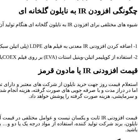
چگونگی افزودن IR به نایلون گلخانه ای
شیوه های مختلفی برای افزودن IR به نایلون گلخانه ای هنگام تولید آن وجود دارد. دو روش رایج آن به شرح ذیل است:
1- اضافه کردن افزودنی IR معدنی به فیلم های LDPE (پلی اتیلن سبک یا با چگالی کم). هر چه فیلم نازک تر باشد میزان افزودنی بیشتری نیاز است.
2- استفاده از کوپلیمر اتیلن-وینیل استات (EVA) بر روی فیلم COEXبا توجه به ضخامت فیلم و گنجایش VA ، چرا که خود EVA حاوی مقداری IR است.
قیمت افزودنی IR یا مادون قرمز
استعلام قیمت روز جهت خرید نایلون از شرکت های معتبر و دارای تج
و سرمایشی، هزینه صورت گرفته را پوشش خواهد داد.
قیمت افزودنی IR ثابت و یکسان نیست و عوامل مختلفی
نایلون، برند شرکت تولید کننده، استفاده از مواد درجه یک یا دو و… 
باشید.