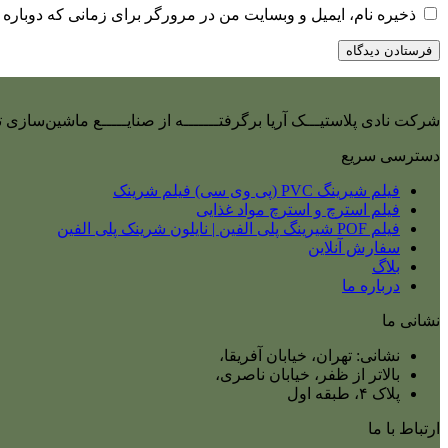
ذخیره نام، ایمیل و وبسایت من در مرورگر برای زمانی که دوباره 
شرکت نادی‌ پلاستیـــک آریا برگرفتـــــــه از صنایـــــع ماشین‌سازی
دسترسی سریع
فیلم شیرینگ PVC (پی وی سی) فیلم شرینک
فیلم استرچ و استرچ مواد غذایی
فیلم POF شیرینگ پلی الفین | نایلون شرینک پلی الفین
سفارش آنلاین
بلاگ
درباره ما
نشانی ما
نشانی: تهران، خیابان آفریقا،
بالاتر از ظفر، خیابان ناصری،
پلاک ۴، طبقه اول
ارتباط با ما