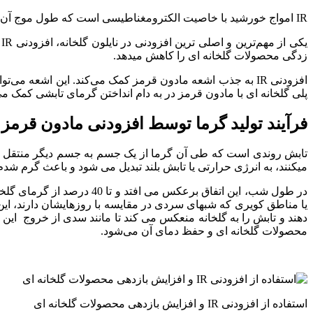
IR امواج خورشید با خاصیت الکترومغناطیسی است که طول موج آن از ناحیه مرئی بیش‌تر است و در نتیجه ساختار چشم انسان قادر به تشخیص آن نیست.
ی
زدگی محصولات گلخانه ای را کاهش میدهد.
پلی گلخانه ای با مادون قرمز در به دام انداختن گرمای تابشی کمک می 
فرآیند تولید گرما توسط افزودنی مادون قرمز
تابش روندی است که طی آن گرما از یک جسم به جسم دیگر منتقل می ش
میکنند، به انرژی حرارتی یا تابش بلند تبدیل می شود و باعث گرم شد
یا مناطق کویری که شبهای سردی در مقایسه با روزهایشان دارند، ای
دهند و تابش را به گلخانه منعکس می کند تا مانند سدی از خروج 
محصولات گلخانه ای و حفظ دمای آن می‌شود.
استفاده از افزودنی IR و افزایش بازدهی محصولات گلخانه ای