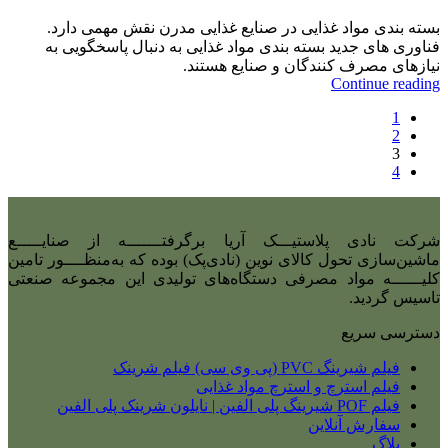
بسته بندی مواد غذایی در صنایع غذایی مدرن نقش مهمی دارد.
فناوری های جدید بسته بندی مواد غذایی به دنبال پاسخگویی به
نیازهای مصرف کنندگان و صنایع هستند.
Continue reading
1
2
3
4
شرکت نادی‌ پلاستیـــک آریا برگرفتـــــــه از صنایـــــع
ماشین‌سازی تحول کالای نوین (نادی‌پک) بوده که به‌منظــــور تامین
کلیــــــه مواد مصرفی دستگاه‌های تولیدی این مجموعه صنعتی
تاسیس گردید.
دسترسی سریع
فیلم شیرینگ PVC (پی وی سی) فیلم شرینک
فیلم استرچ و استرچ مواد غذایی
فیلم POF شیرینگ پلی الفین | نایلون شرینک پلی الفین
سفارش آنلاین
بلاگ