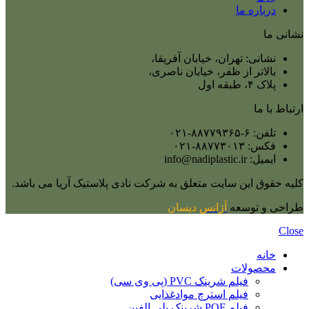
درباره ما
نشانی ما
نشانی: تهران، خیابان آفریقا،
بالاتر از ظفر، خیابان ناصری،
پلاک ۴، طبقه اول
ارتباط با ما
تلفن: ۶-۸۸۷۷۹۳۶۵-۰۲۱
فکس: ۸۸۷۷۳۰۱۳-۰۲۱
ایمیل: info@nadiplastic.ir
کلیه حقوق این سایت متعلق به شرکت نادی پلاستیک آریا می‌ باشد.
طراحی و توسعه
آژانس
دیسان
Close
خانه
محصولات
فیلم شرینک PVC (پی وی سی)
فیلم استرچ موادغذایی
فیلم POF شرینک پلی الفین